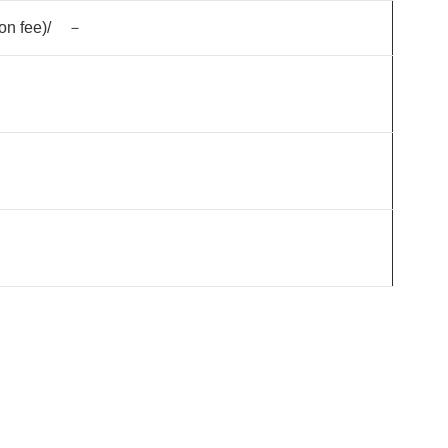
n fee)/ －