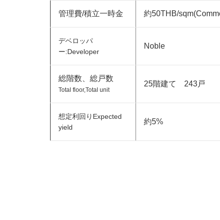
管理費/積立一時金
約50THB/sqm(Commo
デベロッパ
Noble
ー:Developer
総階数、総戸数
25階建て 243戸
Total floor,Total unit
想定利回りExpected
約5%
yield