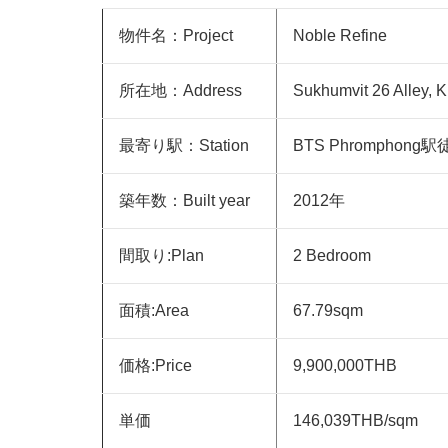
物件名：Project
Noble Refine
所在地：Address
Sukhumvit 26 Alley, 
最寄り駅：Station
BTS Phromphong
築年数：Built year
2012年
間取り:Plan
2 Bedroom
面積:Area
67.79sqm
価格:Price
9,900,000THB
単価
146,039THB
/sqm