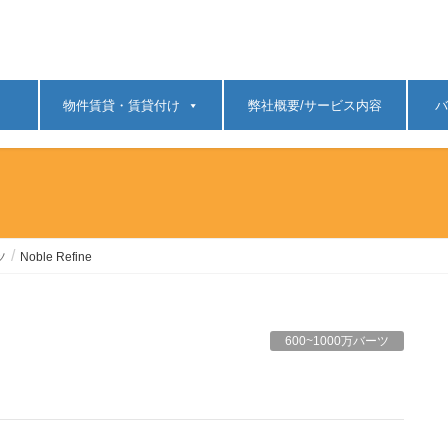
物件賃貸・賃貸付け
弊社概要/サービス内容
バ
ツ
Noble Refine
600~1000万バーツ