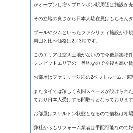
がオープンし増々プロンポン駅周辺は施設が
その立地の良さから日本人駐在員はもちろん
プールやジムといったファシリティ施設が小
周囲と比べ価格は2／3程です。
このエリアは空き土地がないので今後新築物
クンビットエリアの一等地なので今後も高い
お部屋はファミリー対応の2ベットルーム、東
またタイでは珍しく玄関スペースが設けられ
ており日本人受けする間取りとなっておりま
お部屋はスケルトン状態となるので価格は相
弊社からもリフォーム業者は手配可能なので