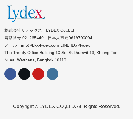
株式会社リデックス LYDEX Co.,Ltd
電話番号:021265440 日本人直通0619790094
メール info@bkk-lydex.com LINE ID:@lydex
The Trendy Office Building 10 Soi Sukhumvit 13, Khlong Toei
Nuea, Watthana, Bangkok 10110
Copyright © LYDEX CO.,LTD. All Rights Reserved.