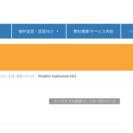
物件賃貸・賃貸付け
弊社概要/サービス内容
バ
コンド(1~3万バーツ)
Rhythm Sukhumvit 44/1
リーズナブル賃貸コンド(1~3万バーツ)