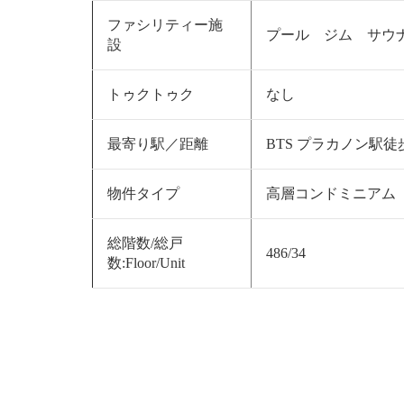
ファシリティー施
プール ジム サウ
設
トゥクトゥク
なし
最寄り駅／距離
BTS プラカノン駅徒
物件タイプ
高層コンドミニアム
総階数/総戸
486/34
数:Floor/Unit