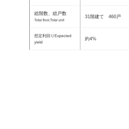
総階数、総戸数
31階建て 460戸
Total floor,Total unit
想定利回りExpected
約4%
yield