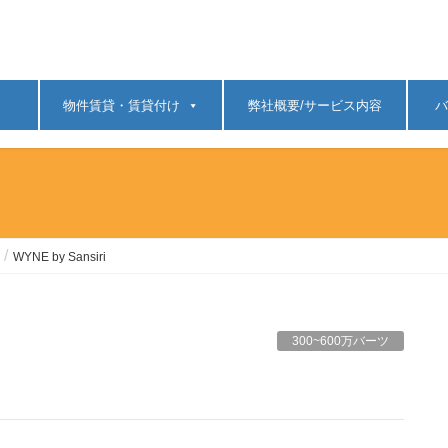
物件賃貸・賃貸付け
弊社概要/サービス内容
バ
WYNE by Sansiri
300~600万バーツ