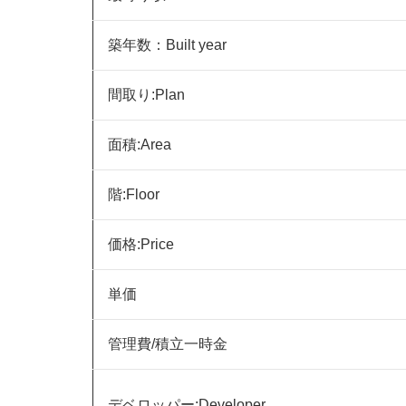
築年数：Built year
間取り:Plan
面積:Area
階:Floor
価格:Price
単価
管理費/積立一時金
デベロッパー:Developer