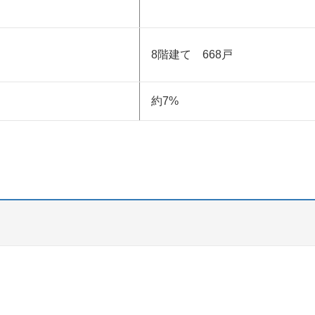
8階建て 668戸
約7%