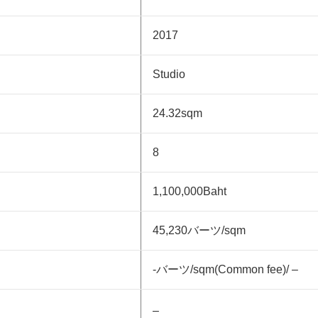
2017
Studio
24.32sqm
8
1,100,000Baht
45,230バーツ/sqm
-バーツ/sqm(Common fee)/ –
–