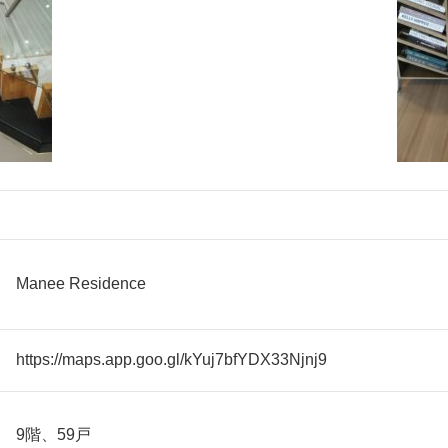
Manee Residence
https://maps.app.goo.gl/kYuj7bfYDX33Njnj9
9階、59戸