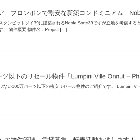
、プロンポンで割安な新築コンドミニアム「Noble S
クンビットソイ39に建築されるNoble State39ですが立地を考慮
物件概要 物件名：Project […]
以下のリセール物件「Lumpini Ville Onnut – Pha
0万バーツ以下の格安リセール物件のご紹介です。 Lumpini Ville Onnut
アムの物件管理、賃貸募集、転売活動を承ります！