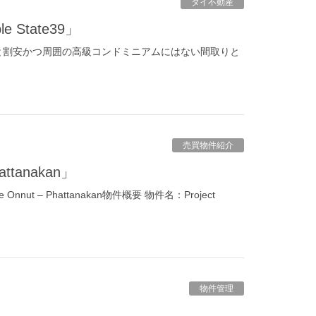
タイ不動産
tate39」
すると割安かつ周囲の高級コンドミニアムにはない間取りと
売買物件紹介
ttanakan」
 – Phattanakan物件概要 物件名：Project
物件管理