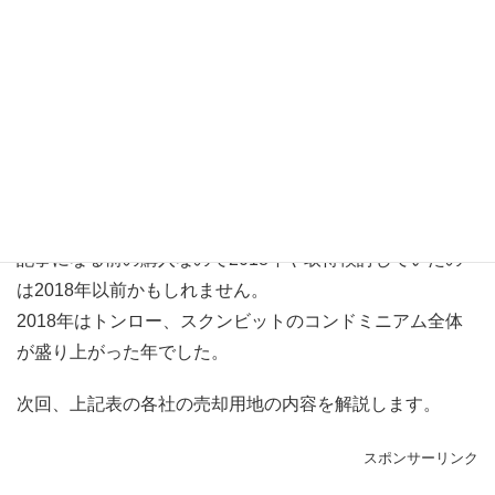
ネットで調べてみると2019年の始めの記事にて18億バー
ツ(約60億円)をかけて用地取得したとありました。
約657タランワー(約2600㎡)の敷地で27階建てのホテルと
なるようです。
トンロー通にはニッコウホテル始めハイクラスのホテルが
既に複数あるのでよく勝負を掛けれるなと思いました。
記事になる前の購入なので2018年や取得検討していたの
は2018年以前かもしれません。
2018年はトンロー、スクンビットのコンドミニアム全体
が盛り上がった年でした。
次回、上記表の各社の売却用地の内容を解説します。
スポンサーリンク