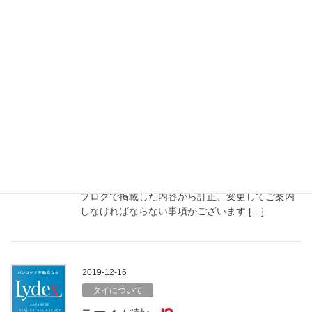
スクンビット駅、モ […]
2019-12-23
税金、法律
固定資産税にあたるタイの土地建物
税最新情報【2019年12月時点】
2020年より施行される土地建物税について2019年
初めからこのブログ上でもご案内させていただい
ておりました。 今回区役所にて概要を確認し以前
ブログで掲載した内容から訂正、変更してご案内
しなければならない事項がございます […]
2019-12-16
タイについて