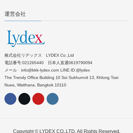
運営会社
株式会社リデックス LYDEX Co.,Ltd
電話番号:021265440 日本人直通0619790094
メール info@bkk-lydex.com LINE ID:@lydex
The Trendy Office Building 10 Soi Sukhumvit 13, Khlong Toei
Nuea, Watthana, Bangkok 10110
Copyright © LYDEX CO.,LTD. All Rights Reserved.